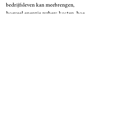
bedrijfsleven kan meebrengen,
hoeveel energie pubers kosten, hoe
steeds willen 'goed doen' kan
overhellen naar onverzadigbare
bevestiging,...
Hierover praten heeft
mij destijds enorm geholpen,
daarom is het nu mijn missie om
anderen te coachen.