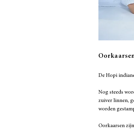
Oorkaarse
De Hopi indiane
Nog steeds word
zuiver linnen, 
worden ge
stamp
Oorkaarsen zijn