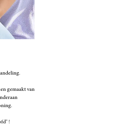
handeling.
rsen gemaakt van
 onderaan
honing.
ofd" !