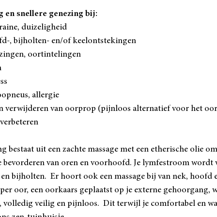
 en snellere genezing bij:
aine, duizeligheid
d-, bijholten- en/of keelontstekingen
zingen, oortintelingen
n
ess
opneus, allergie
 verwijderen van oorprop (pijnloos alternatief voor het oo
verbeteren
g bestaat uit een zachte massage met een etherische olie o
 bevorderen van oren en voorhoofd. Je lymfestroom wordt v
l en bijholten. Er hoort ook een massage bij van nek, hoofd 
per oor, een oorkaars geplaatst op je externe gehoorgang, 
volledig veilig en pijnloos. Dit terwijl je comfortabel en wa