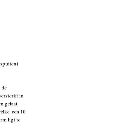
rspuiten)
m de
ersterkt in
en gelaat.
welke een 10
rm ligt te