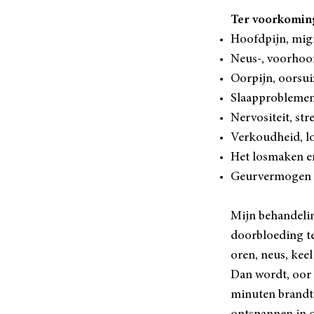
Ter voorkoming
Hoofdpijn, migr
Neus-, voorhoof
Oorpijn, oorsui
Slaapprobleme
Nervositeit, str
Verkoudheid, lo
Het losmaken en
Geurvermogen 
Mijn behandelin
doorbloeding te
oren, neus, kee
Dan wordt, oor 
minuten brandt, 