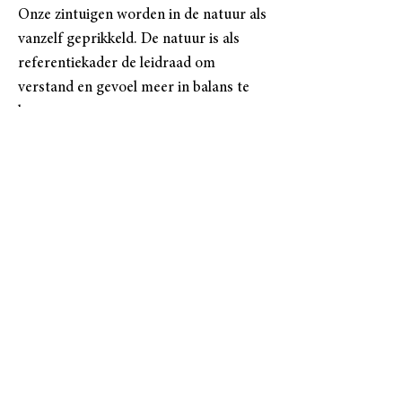
Onze zintuigen worden in de natuur als
vanzelf geprikkeld. De natuur is als
referentiekader de leidraad om
verstand en gevoel meer in balans te
brengen.
Gaandeweg komen we tot meer
inzichten door bij de wijsheid van de
natuur de antwoorden te halen. Deze
beleving gaan we gebruiken om –
letterlijk – een flinke stap te zetten naar
een versterkte innerlijke mens, in
harmonie met je eigen natuur
!
Wens je een Natuurbeleving te bespreken?
Contacteer mij
hier.